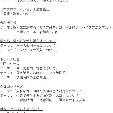
ーマ：
「求人票の見方」「働くということ」
日本プロフェッショナル講師協会
兼業・副業について」
金融機関様
ーマ：取引先に対する『働き方改革』対応およびアドバイス方法を学ぼう
曜スクール 参加者150名
労働局・労働基準監督署主催セミナー
ーマ：「同一労働同一賃金について」
ーマ：「テレワークの導入について」
トラック組合
３回シリーズ
ーマ：「同一労働同一賃金について」
ーマ：「運送業界における２０２４年問題」
ーマ：「労働時間の基礎知識」
２回シリーズ
ーマ：「人材確保に向けた取組みと人材定着について」
ーマ：「企業で発生する労働問題への対応について」
労働時間 ・休職対応 ・退職時のトラブル
働き方改革推進支援センター