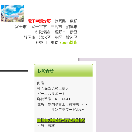
電子申請対応
静岡県 東部
富士市 富士宮市 三島市 沼津市
殿場市 裾野市 伊豆
水区 葵区 駿河区
川 東京
zoom対応
お問合せ
商号
社会保険労務士法人
ピーエムサポート
郵便番号 417-0041
住所 静岡県富士市御幸町3-16
サンフラワービル2F
TEL:0545-57-5282
担当：若林