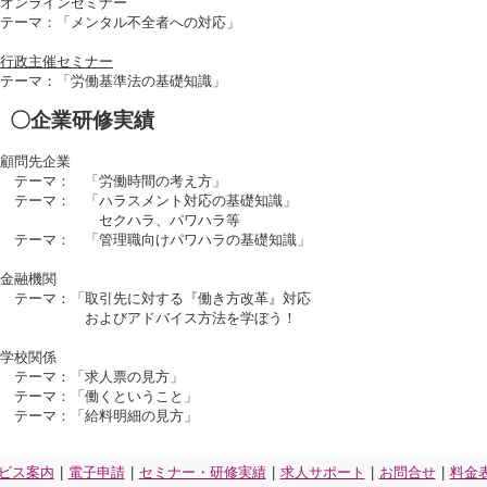
ンラインセミナー
ーマ：「メンタル不全者への対応」
行政主催セミナー
ーマ：「労働基準法の基礎知識」
〇企業研修実績
問先企業
ーマ：
「労働時間の考え方」
ーマ： 「ハラスメント対応の基礎知識」
クハラ、パワハラ等
ーマ：
「管理職向けパワハラの基礎知識」
融機関
ーマ：「取引先に対する『働き方改革』対応
よびアドバイス方法を学ぼう！
校関係
ーマ：「求人票の見方」
ーマ：「働くということ」
ーマ：「給料明細の見方」
ビス案内
|
電子申請
|
セミナー・研修実績
|
求人サポート
|
お問合せ
|
料金