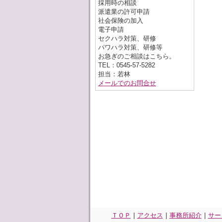
オ
採用時の相談
テ
派遣業の許可申請
社会保険の加入
電子申請
テ
セクハラ対策、研修
パワハラ対策、研修等
お急ぎのご相談はこちら。
TEL：0545-57-5282
顧
担当：若林
テ
メールでのお問合せ
テ
セ
テ
金
テ
お
学
テ
テ
テ
ＴＯＰ
|
アクセス
|
事務所紹介
|
サー