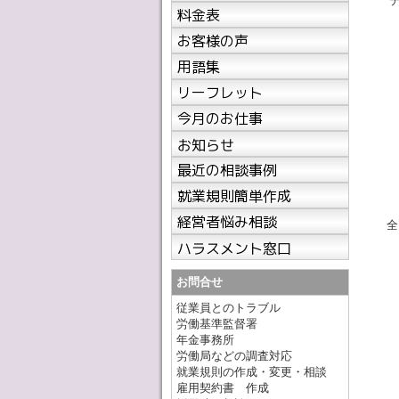
テ
「
テ
土
テ
テ
全
テ
テ
テ
お問合せ
全
従業員とのトラブル
テ
労働基準監督署
テ
年金事務所
・
労働局などの調査対応
就業規則の作成・変更・相談
雇用契約書 作成