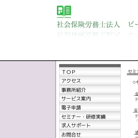
○
金
テ
富
テ
「
通