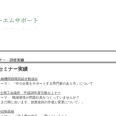
御
静岡市 清
神奈
セミナー実績
融機関様職員組合勉強会
ーマ：
「中小企業をサポートする専門家のあり方」について
士商工会議所 平成28年度労務セミナー
ーマ：
職場環境が問題社員をつくっていませんか？
まだ間に合います。就業規則の作成と変更について。」
信制高校